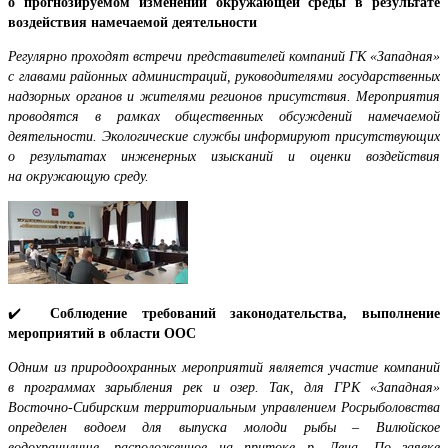
о прогнозируемом изменении окружающей среды в результате
воздействия намечаемой деятельности
Регулярно проходят встречи представителей компаний ГК «Западная»
с главами районных администраций, руководителями государственных
надзорных органов и жителями регионов присутствия. Мероприятия
проводятся в рамках общественных обсуждений намечаемой
деятельности. Экологические службы информируют присутствующих
о результатах инженерных изысканий и оценки воздействия
на окружающую среду.
✔️
Соблюдение требований законодательства, выполнение
мероприятий в области ООС
Одним из природоохранных мероприятий является участие компаний
в программах зарыбления рек и озер. Так, для ГРК «Западная»
Восточно-Сибирским территориальным управлением Росрыболовства
определен водоем для выпуска молоди рыбы – Вилюйское
водохранилище, расположенное на притоке р. Лена. По заявке