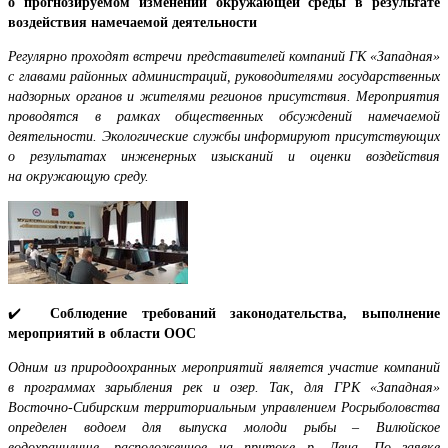
о прогнозируемом изменении окружающей среды в результате
воздействия намечаемой деятельности
Регулярно проходят встречи представителей компаний ГК «Западная»
с главами районных администраций, руководителями государственных
надзорных органов и жителями регионов присутствия. Мероприятия
проводятся в рамках общественных обсуждений намечаемой
деятельности. Экологические службы информируют присутствующих
о результатах инженерных изысканий и оценки воздействия
на окружающую среду.
✔️
Соблюдение требований законодательства, выполнение
мероприятий в области ООС
Одним из природоохранных мероприятий является участие компаний
в программах зарыбления рек и озер. Так, для ГРК «Западная»
Восточно-Сибирским территориальным управлением Росрыболовства
определен водоем для выпуска молоди рыбы – Вилюйское
водохранилище, расположенное на притоке р. Лена. По заявке