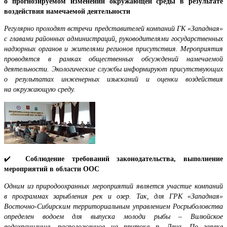
о прогнозируемом изменении окружающей среды в результате
воздействия намечаемой деятельности
Регулярно проходят встречи представителей компаний ГК «Западная»
с главами районных администраций, руководителями государственных
надзорных органов и жителями регионов присутствия. Мероприятия
проводятся в рамках общественных обсуждений намечаемой
деятельности. Экологические службы информируют присутствующих
о результатах инженерных изысканий и оценки воздействия
на окружающую среду.
✔️
Соблюдение требований законодательства, выполнение
мероприятий в области ООС
Одним из природоохранных мероприятий является участие компаний
в программах зарыбления рек и озер. Так, для ГРК «Западная»
Восточно-Сибирским территориальным управлением Росрыболовства
определен водоем для выпуска молоди рыбы – Вилюйское
водохранилище, расположенное на притоке р. Лена. По заявке